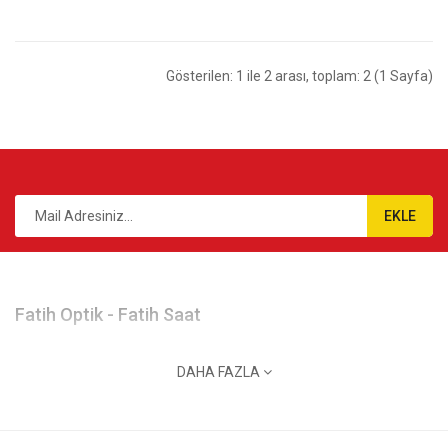
Gösterilen: 1 ile 2 arası, toplam: 2 (1 Sayfa)
EKLE
Fatih Optik - Fatih Saat
Gazi Cad. No:113 Merkez / Giresun
DAHA FAZLA
info@fatihoptik.net