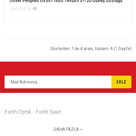
Oliver Peoples OV55114SU 1492R5 51-20 Güneş Gözlüğü
(0)
Gösterilen: 1 ile 4 arası, toplam: 4 (1 Sayfa)
EKLE
Fatih Optik - Fatih Saat
Gazi Cad. No:113 Merkez / Giresun
DAHA FAZLA