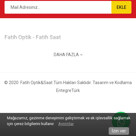
EKLE
Fatih Optik - Fatih Saat
Gazi Cad. No:113 Merkez / Giresun
DAHA FAZLA
info@fatihoptik.net
0 (454) 500 1515 - 0 (454) 216 9746
© 2020
Fatih Optik&Saat
Tüm Hakları Saklıdır. Tasarım ve Kodlama
EntegreTürk
Çalışma Saatleri: 09:00 - 19:00
İnternet Satış
Mağazamız, gezinme deneyimini geliştirmek ve ek işlevsellik sağlamak
0531 641 0074
için çerez bilgilerini kullanır.
Ayrıntılar
İzin ver
Çalışma Saatleri: 09:00 - 21:00