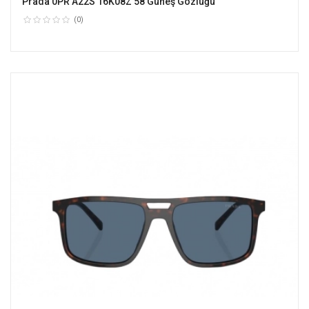
Prada 0PR A22S 16K08Z 58 Güneş Gözlüğü
(0)